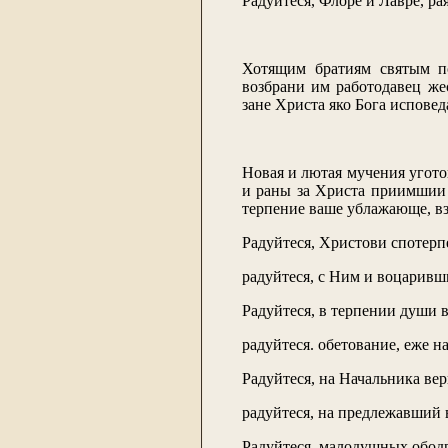
Радуйтеся, Флоре и Лавре, ра
Хотящим братиям святым по
возбрани им работодавец жес
зане Христа яко Бога испове
Новая и лютая мучения уготов
и раны за Христа приимшии 
терпение ваше ублажающе, вз
Радуйтеся, Христови спотер
радуйтеся, с Ним и воцаривш
Радуйтеся, в терпении души 
радуйтеся. обетование, еже н
Радуйтеся, на Начальника ве
радуйтеся, на предлежавший 
Радуйтеся, малодушных обод