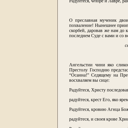
Радуйтеся, Флоре и Лавре, ра
О преславная мученик двои
похваление! Нынешнее приимш
скорбей, даровав же нам до 
последнем Суде с вами и со 
с
Ангельстии чини яко слико
Престолу Господню предстас
“Осанна!” Седящему на Прес
восхваляем вы сице:
Радуйтеся, Христу последов
радуйтеся, крест Его, яко яре
Радуйтеся, кровию Агнца Бо
радуйтеся, и своея крове Хр