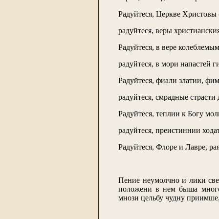
Радуйтеся, Церкве Христовы
радуйтеся, веры христиански
Радуйтеся, в вере колеблемы
радуйтеся, в мори напастей 
Радуйтеся, фиали златии, фи
радуйтеся, смрадные страсти
Радуйтеся, теплии к Богу мо
радуйтеся, преистиннии хода
Радуйтеся, Флоре и Лавре, ра
Пение неумолчно и лики све
положени в нем быша много
мнози цельбу чудну приимше,