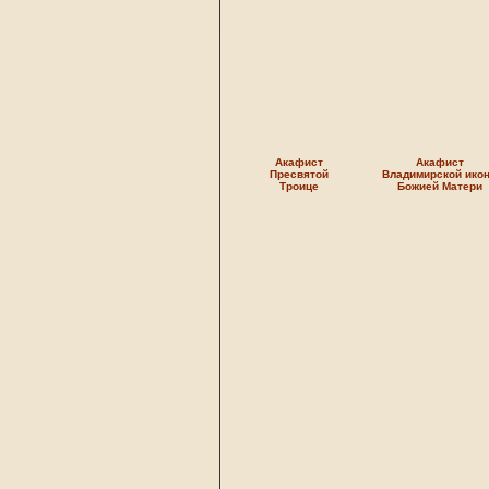
Акафист
Акафист
Пресвятой
Владимирской ико
Троице
Божией Матери