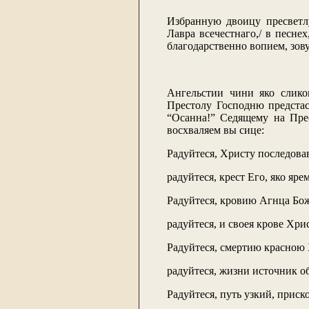
Избранную двоицу пресветл
Лавра всечестнаго,/ в песне
благодарственно вопием, зову
Ангельстии чини яко слико
Престолу Господню предстас
“Осанна!” Седящему на Прес
восхваляем вы сице:
Радуйтеся, Христу последов
радуйтеся, крест Его, яко яре
Радуйтеся, кровию Агнца Бо
радуйтеся, и своея крове Хр
Радуйтеся, смертию красною
радуйтеся, жизни источник о
Радуйтеся, путь узкий, прис