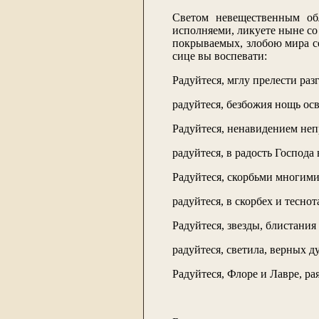
Светом невещественным обл
исполняеми, ликуете ныне со
покрываемых, злобою мира се
сице вы воспевати:
Радуйтеся, мглу прелести ра
радуйтеся, безбожия нощь ос
Радуйтеся, ненавидением не
радуйтеся, в радость Господа
Радуйтеся, скорбьми многим
радуйтеся, в скорбех и тесн
Радуйтеся, звезды, блистани
радуйтеся, светила, верных 
Радуйтеся, Флоре и Лавре, ра