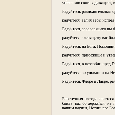
упованию святых дивящеся, в
Радуйтеся, равноангельныя к
радуйтеся, велия веры исправ
Радуйтеся, злословящаго вы 
радуйтеся, кленящему вас бл
Радуйтеся, на Бога, Помощни
радуйтеся, прибежище и утве
Радуйтеся, в незлобии пред 
радуйтеся, во уповании на Н
Радуйтеся, Флоре и Лавре, ра
Боготечныя звезды явистеся
бысть; вас бо держайся, не
вашим научен, Истиннаго Бог