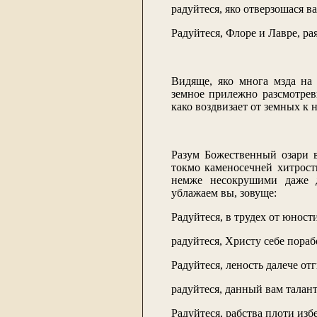
радуйтеся, яко отверзошася в
Радуйтеся, Флоре и Лавре, ра
Видяще, яко многа мзда на 
земное прилежно разсмотревш
како воздвизает от земных к 
Разум Божественный озари 
токмо каменосечней хитрост
немже несокрушими даже д
ублажаем вы, зовуще:
Радуйтеся, в трудех от юност
радуйтеся, Христу себе пора
Радуйтеся, леность далече от
радуйтеся, данный вам талан
Радуйтеся, рабства плоти изб