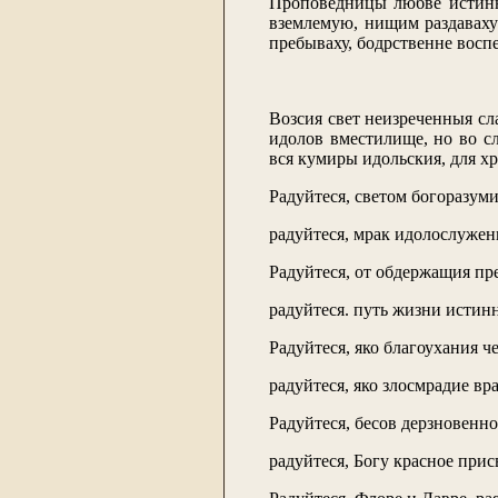
Проповедницы любве истинны
вземлемую, нищим раздаваху
пребываху, бодрственне восп
Возсия свет неизреченныя сл
идолов вместилище, но во с
вся кумиры идольския, для х
Радуйтеся, светом богоразум
радуйтеся, мрак идолослужен
Радуйтеся, от обдержащия пр
радуйтеся. путь жизни истин
Радуйтеся, яко благоухания ч
радуйтеся, яко злосмрадие вр
Радуйтеся, бесов дерзновенн
радуйтеся, Богу красное прис