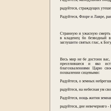
радуйтеся, страждущих утеше
Радуйтеся, Флоре и Лавре, ра
Странную и ужасную смерть 
в кладенец бо безводный 
заглушити святых глас, к Бо
Весь мир не бе достоин вас,
преселившеся и яко ист
благохвалениями Царю сво
похвалении сицевыми:
Радуйтеся, о земных небрегш
радуйтеся, на небесная ум с
Радуйтеся, нощь жития земна
радуйтеся, дне невечерняго -