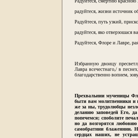
Радуйтеся, смертию красною
радуйтеся, жизни источник о
Радуйтеся, путь узкий, прис
радуйтеся, яко отверзошася в
Радуйтеся, Флоре и Лавре, ра
Избранную двоицу пресветл
Лавра всечестнаго,/ в песне
благодарственно вопием, зову
Прехвальнии мученицы Флор
быти вам молитвенники и 
же за ны, трудолюбцы незло
деланию заповедей Его, д
попечемся; споболите печа
но да возгорятся любовию 
самобратнии блаженнии. Н
сердцах наших, не устр