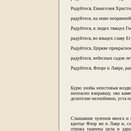
Радуйтеся, Евангелия Христо
радуйтеся, на ниве неоранне
Радуйтеся, в людех тяжцех Г
радуйтеся, во языцех славу Е
Радуйтеся, Церкве прекрасно
радуйтеся, небесных садов л
Радуйтеся, Флоре и Лавре, ра
Бурю злобы неистовыя воздви
неопасно взиравшу, око каме
делателие незлобивии, уста е
Слышавше хуления многа и п
кротце Флор же и Лавр и, с
отрока уранена цела и здр