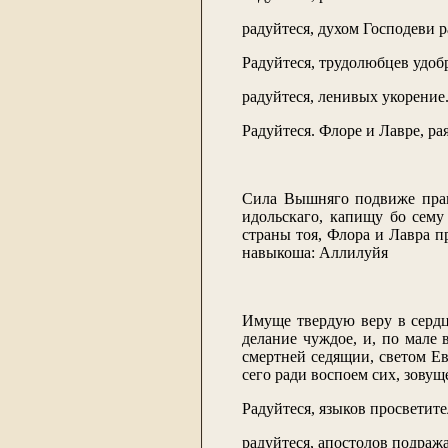
радуйтеся, духом Господеви 
Радуйтеся, трудолюбцев удоб
радуйтеся, ленивых укорение
Радуйтеся. Флоре и Лавре, ра
Сила Вышняго подвиже прав
идольскаго, капищу бо сем
страны тоя, Флора и Лавра 
навыкоша: Аллилуйя
Имуще твердую веру в сердц
делание чуждое, и, по мале 
смертней седящии, светом Е
сего ради воспоем сих, зовущ
Радуйтеся, языков просветите
радуйтеся, апостолов подраж