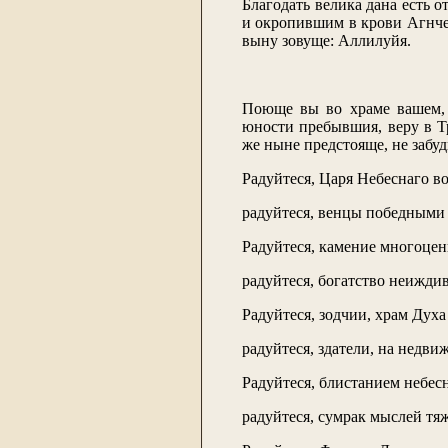
Благодать велика дана есть 
и окропившим в крови Агнчей
выну зовуще: Аллилуйя.
Поюще вы во храме вашем, х
юности пребывшия, веру в 
же ныне предстояще, не забуд
Радуйтеся, Царя Небеснаго в
радуйтеся, венцы победными
Радуйтеся, камение многоце
радуйтеся, богатство неижди
Радуйтеся, зодчии, храм Духа
радуйтеся, здатели, на недв
Радуйтеся, блистанием небе
радуйтеся, сумрак мыслей тя