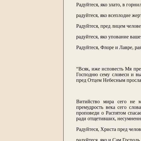
Радуйтеся, яко злато, в горн
радуйтеся, яко всеплодие же
Радуйтеся, пред лицем челов
радуйтеся, яко упование ваше
Радуйтеся, Флоре и Лавре, ра
“Всяк, иже исповесть Мя пре
Господню сему словеси и вы
пред Отцем Небесным прослав
Витийство мира сего не м
премудрость века сего слов
проповеди о Распятом спаса
ради отщетивших, несумненно
Радуйтеся, Христа пред чело
радуйтеся, яко и Сам Господ