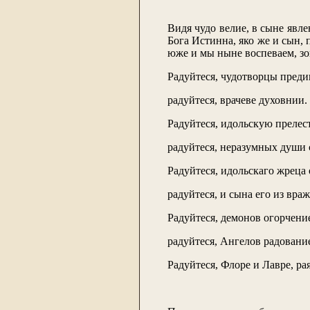
Видя чудо велие, в сыне явле
Бога Истинна, яко же и сын,
юже и мы ныне воспеваем, зо
Радуйтеся, чудотворцы преди
радуйтеся, врачеве духовнии.
Радуйтеся, идольскую прелес
радуйтеся, неразумных души 
Радуйтеся, идольскаго жреца
радуйтеся, и сына его из вра
Радуйтеся, демонов огорчени
радуйтеся, Ангелов радовани
Радуйтеся, Флоре и Лавре, ра