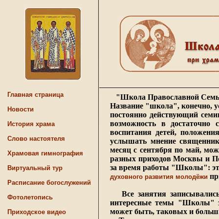
Главная страница
"Школа Православной Семьи" 
Название "школа", конечно, у
Новости
постоянно действующий семин
возможность в достаточно 
История храма
воспитания детей, положени
Слово настоятеля
услышать мнение священнико
месяц с сентября по май, мо
Храмовая гимнография
разных приходов Москвы и П
за время работы "Школы": эт
Виртуальный тур
пр
духовного развития молодёжи
Расписание богослужений
Все занятия записывались 
Фотолетопись
интересные темы "Школы" з
может быть, таковых и больши
Приходское видео