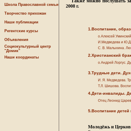
Также можно послушать запи
Школа Православной семьи
2008 г.
Творчество прихожан
Наши публикации
1.Воспитание, образ
Регентские курсы
о.Алексей Уминский.
Объявления
И.Медведева и Ю.Да
Социокультурный центр
С. В. Малыхина. Лю
"Домик"
2.Христианский бра
Наши координаты
о.Андрей Лоргус. Ду
3.Трудные дети. Дух
И. Я. Медведева. Тр
Т.Л. Шишова. Воспит
4.Дети-инвалиды. Д
Отец Леонид Царевс
5.Воспитание детей 
Молодёжь и Церковь